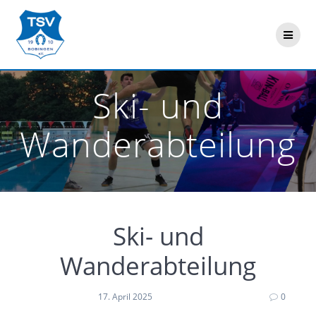
Zum
Inhalt
springen
Ski- und
Wanderabteilung
Ski- und
Wanderabteilung
17. April 2025
0