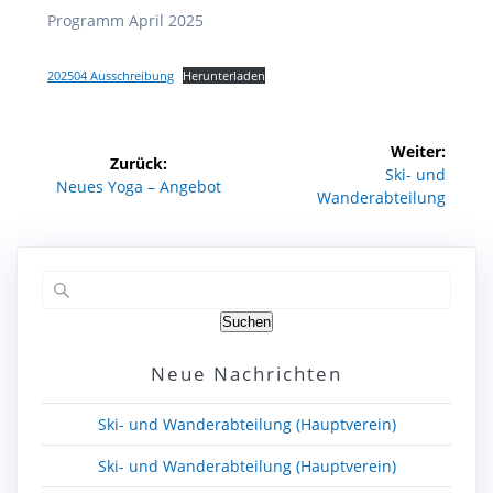
Programm April 2025
202504 Ausschreibung
Herunterladen
Beitragsnavigation
Weiter:
Zurück:
Nächster
Ski- und
Vorheriger
Neues Yoga – Angebot
Beitrag:
Wanderabteilung
Beitrag:
Suchen
Neue Nachrichten
Ski- und Wanderabteilung (Hauptverein)
Ski- und Wanderabteilung (Hauptverein)